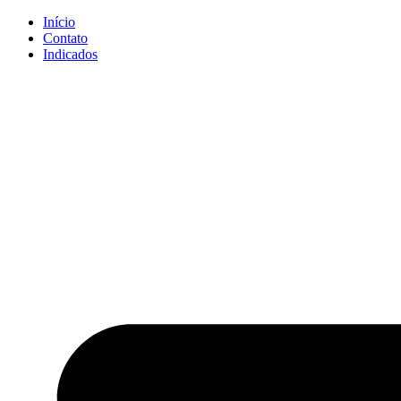
Ir
Início
para
Contato
o
Indicados
conteúdo